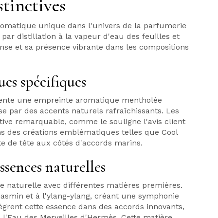
stinctives
romatique unique dans l'univers de la parfumerie
par distillation à la vapeur d'eau des feuilles et
tense et sa présence vibrante dans les compositions
es spécifiques
ésente une empreinte aromatique mentholée
ise par des accents naturels rafraîchissants. Les
ive remarquable, comme le souligne l'avis client
ns des créations emblématiques telles que Cool
te de tête aux côtés d'accords marins.
ssences naturelles
naturelle avec différentes matières premières.
jasmin et à l'ylang-ylang, créant une symphonie
tègrent cette essence dans des accords innovants,
l'Eau des Merveilles d'Hermès. Cette matière