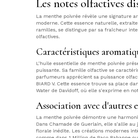
Les notes olfactives di
La menthe poivrée révèle une signature a
moderne. Cette essence naturelle, extraite 
ramilles, se distingue par sa fraîcheur in
olfactives.
Caractéristiques aromatiqu
L'huile essentielle de menthe poivrée pr
puissante. Sa famille olfactive se caractér
parfumeurs apprécient sa puissance olfact
BIARD V. Cette essence trouve sa place da
Water de Davidoff, où elle s'exprime en no
Association avec d'autres e
La menthe poivrée démontre une harmonie 
Dans Chamade de Guerlain, elle s'allie au 
florale inédite. Les créations modernes in
comme dans 1 Million de Paco Rabanne ou 