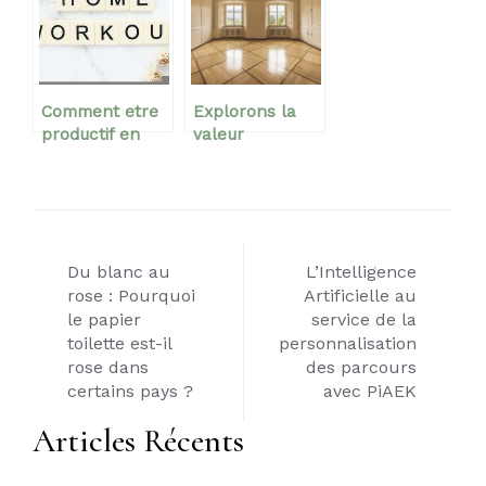
Comment etre
Explorons la
productif en
valeur
restant chez
immobiliere :
soi ?
Tendances et
facteurs cles
impactant
Navigation
l’evaluation
Du blanc au
d’un bien
L’Intelligence
de
immobilier
rose : Pourquoi
Artificielle au
le papier
service de la
l’article
toilette est-il
personnalisation
rose dans
des parcours
certains pays ?
avec PiAEK
Articles Récents